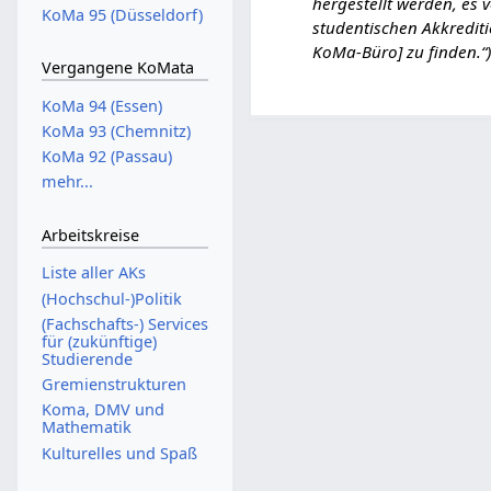
hergestellt werden, es 
.
KoMa 95 (Düsseldorf)
studentischen Akkredit
O
KoMa-Büro] zu finden.“
k
Vergangene KoMata
t
KoMa 94 (Essen)
o
KoMa 93 (Chemnitz)
b
KoMa 92 (Passau)
e
mehr...
r
2
0
Arbeitskreise
2
Liste aller AKs
4
(Hochschul-)Politik
(Fachschafts-) Services
für (zukünftige)
Studierende
Gremienstrukturen
Koma, DMV und
Mathematik
Kulturelles und Spaß