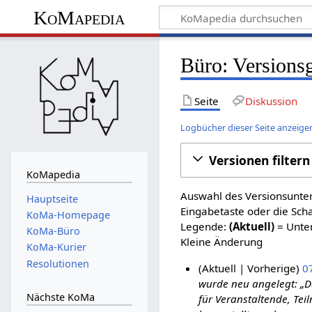
KoMapedia
Büro: Versions
Seite
Diskussion
Logbücher dieser Seite anzeige
Versionen filtern
KoMapedia
Auswahl des Versionsunter
Hauptseite
Eingabetaste oder die Sch
KoMa-Homepage
Legende:
(Aktuell)
= Unter
KoMa-Büro
Kleine Änderung
KoMa-Kurier
Resolutionen
Aktuell
Vorherige
07
wurde neu angelegt: „D
3
Nächste KoMa
für Veranstaltende, Te
1