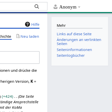
Anonym
Hilfe
Mehr
Links auf diese Seite
chichte
Neu laden
Änderungen an verlinkten
Seiten
Seiten­­informationen
Seitenlogbücher
sionen und drücke die
rherigen Version,
K
=
+424
Die Seite
tändige Ansprechstelle
 mit der KoMa