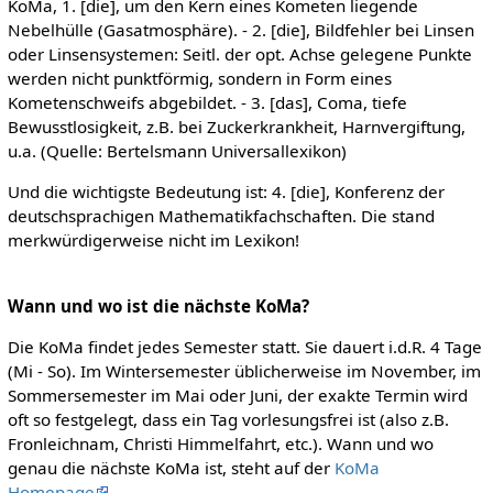
KoMa, 1. [die], um den Kern eines Kometen liegende
Nebelhülle (Gasatmosphäre). - 2. [die], Bildfehler bei Linsen
oder Linsensystemen: Seitl. der opt. Achse gelegene Punkte
werden nicht punktförmig, sondern in Form eines
Kometenschweifs abgebildet. - 3. [das], Coma, tiefe
Bewusstlosigkeit, z.B. bei Zuckerkrankheit, Harnvergiftung,
u.a. (Quelle: Bertelsmann Universallexikon)
Und die wichtigste Bedeutung ist: 4. [die], Konferenz der
deutschsprachigen Mathematikfachschaften. Die stand
merkwürdigerweise nicht im Lexikon!
Wann und wo ist die nächste KoMa?
Die KoMa findet jedes Semester statt. Sie dauert i.d.R. 4 Tage
(Mi - So). Im Wintersemester üblicherweise im November, im
Sommersemester im Mai oder Juni, der exakte Termin wird
oft so festgelegt, dass ein Tag vorlesungsfrei ist (also z.B.
Fronleichnam, Christi Himmelfahrt, etc.). Wann und wo
genau die nächste KoMa ist, steht auf der
KoMa
Homepage
.