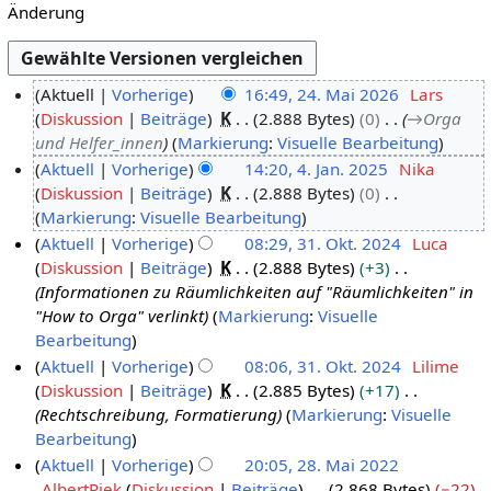
Änderung
Aktuell
Vorherige
16:49, 24. Mai 2026
Lars
Diskussion
Beiträge
K
2.888 Bytes
0
→
Orga
2
und Helfer_innen
Markierung
:
Visuelle Bearbeitung
4
Aktuell
Vorherige
14:20, 4. Jan. 2025
Nika
.
Diskussion
Beiträge
K
2.888 Bytes
0
4
M
K
Markierung
:
Visuelle Bearbeitung
.
a
e
Aktuell
Vorherige
08:29, 31. Okt. 2024
Luca
J
i
i
Diskussion
Beiträge
K
2.888 Bytes
+3
3
a
2
n
Informationen zu Räumlichkeiten auf "Räumlichkeiten" in
1
n
0
e
"How to Orga" verlinkt
Markierung
:
Visuelle
.
u
2
B
Bearbeitung
O
a
6
e
Aktuell
Vorherige
08:06, 31. Okt. 2024
Lilime
k
r
a
Diskussion
Beiträge
K
2.885 Bytes
+17
t
2
r
Rechtschreibung, Formatierung
Markierung
:
Visuelle
o
0
b
Bearbeitung
b
2
e
Aktuell
Vorherige
20:05, 28. Mai 2022
e
5
i
AlbertPiek
Diskussion
Beiträge
2.868 Bytes
−22