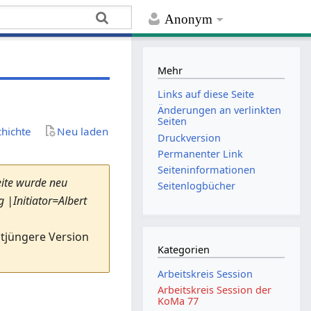
Anonym
Mehr
Links auf diese Seite
Änderungen an verlinkten
Seiten
chichte
Neu laden
Druckversion
Permanenter Link
Seiten­­informationen
eite wurde neu
Seitenlogbücher
 |Initiator=Albert
stjüngere Version
Kategorien
Arbeitskreis Session
Arbeitskreis Session der
KoMa 77