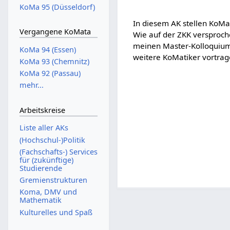
KoMa 95 (Düsseldorf)
In diesem AK stellen KoMat
Vergangene KoMata
Wie auf der ZKK versproch
meinen Master-Kolloquiums
KoMa 94 (Essen)
weitere KoMatiker vortrage
KoMa 93 (Chemnitz)
KoMa 92 (Passau)
mehr...
Arbeitskreise
Liste aller AKs
(Hochschul-)Politik
(Fachschafts-) Services
für (zukünftige)
Studierende
Gremienstrukturen
Koma, DMV und
Mathematik
Kulturelles und Spaß