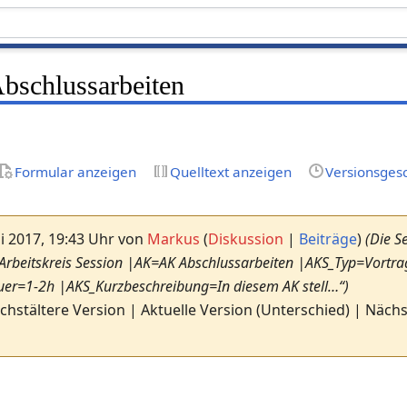
schlussarbeiten
Formular anzeigen
Quelltext anzeigen
Versionsges
i 2017, 19:43 Uhr von
Markus
(
Diskussion
|
Beiträge
)
(Die S
:Arbeitskreis Session |AK=AK Abschlussarbeiten |AKS_Typ=Vortrag
uer=1-2h |AKS_Kurzbeschreibung=In diesem AK stell…“)
chstältere Version | Aktuelle Version (Unterschied) | Näch