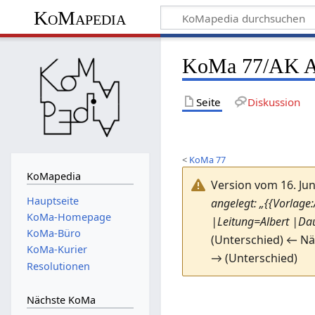
KoMapedia
KoMa 77/AK Ab
Seite
Diskussion
<
KoMa 77
KoMapedia
Version vom 16. Jun
Hauptseite
angelegt: „{{Vorlage
KoMa-Homepage
|Leitung=Albert |Da
KoMa-Büro
(Unterschied) ← Nä
KoMa-Kurier
→ (Unterschied)
Resolutionen
Nächste KoMa