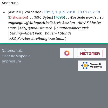
Änderung
Aktuell
Vorherige
19:17, 1. Jun. 2018
193.175.2.18
Diskussion
696 Bytes
+696
Die Seite wurde neu
1
angelegt: „{{Vorlage:Arbeitskreis Session |AK=AK Master-
.
Erstis |AKS_Typ=Austausch |Initiator=Albert Piek
J
|Leitung=Albert Piek |Dauer=1 Stunde
u
|AKS_Kurzbeschreibung=Austau…“
n
i
Datenschutz
2
Über KoMapedia
0
Impressum
1
8