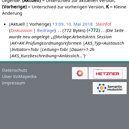
Legende:
(Aktuell)
= Unterschied zur aktuellen Version,
(Vorherige)
= Unterschied zur vorherigen Version,
K
= Kleine
Änderung
Aktuell
Vorherige
13:09, 10. Mai 2018
Steinfof
Diskussion
Beiträge
772 Bytes
+772
Die Seite
1
wurde neu angelegt: „{{Vorlage:Arbeitskreis Session
0
|AK=AK Prüfungsordnungsreformen |AKS_Typ=Austausch
.
|Initiator=Tobi |Leitung=Tobi |Dauer=1-2h
M
|AKS_Kurzbeschreibung=Anlässlich…“
a
i
Datenschutz
2
Über KoMapedia
0
Impressum
1
8