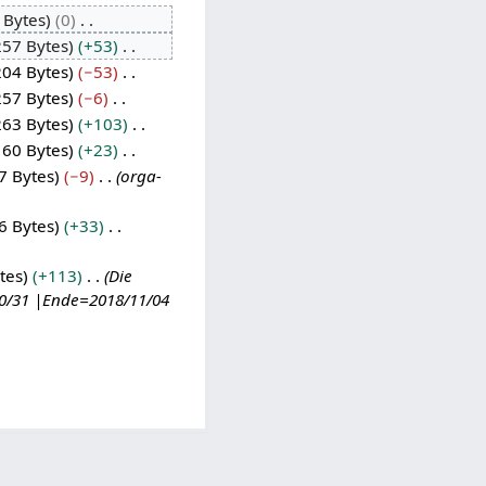
 Bytes
0
257 Bytes
+53
204 Bytes
−53
257 Bytes
−6
263 Bytes
+103
160 Bytes
+23
7 Bytes
−9
orga-
6 Bytes
+33
tes
+113
Die
0/31 |Ende=2018/11/04