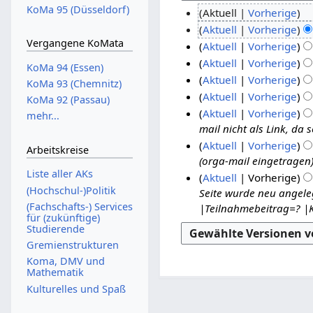
KoMa 95 (Düsseldorf)
Aktuell
Vorherige
K
5
Aktuell
Vorherige
e
Vergangene KoMata
K
.
1
Aktuell
Vorherige
i
e
K
N
9
Aktuell
Vorherige
KoMa 94 (Essen)
n
i
e
o
K
.
Aktuell
Vorherige
KoMa 93 (Chemnitz)
e
n
i
e
v
A
K
Aktuell
Vorherige
KoMa 92 (Passau)
B
e
n
i
e
e
u
K
Aktuell
Vorherige
mehr...
e
B
e
n
i
m
g
e
mail nicht als Link, da 
5
a
e
B
e
n
b
i
u
Aktuell
Vorherige
.
r
Arbeitskreise
a
e
B
e
n
e
s
orga-mail eingetragen
J
b
r
a
e
B
e
r
t
Liste aller AKs
Aktuell
Vorherige
u
e
b
r
a
e
B
2
2
(Hochschul-)Politik
Seite wurde neu angel
n
2
i
e
b
r
a
e
0
0
(Fachschafts-) Services
|Teilnahmebeitrag=? |K
i
.
t
i
e
b
r
für (zukünftige)
a
2
1
2
J
u
t
Studierende
i
e
b
r
3
8
0
u
n
u
t
Gremienstrukturen
i
e
b
g
1
n
n
u
Koma, DMV und
t
i
e
Mathematik
s
8
i
g
n
u
t
i
z
Kulturelles und Spaß
s
2
g
n
u
t
u
z
0
s
g
n
u