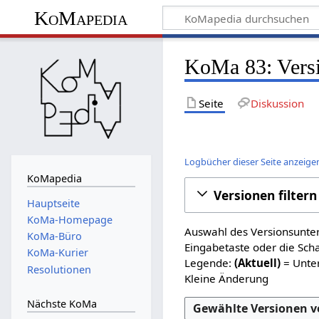
KoMapedia
KoMa 83: Versi
Seite
Diskussion
Logbücher dieser Seite anzeige
KoMapedia
Versionen filtern
Hauptseite
KoMa-Homepage
Auswahl des Versionsunter
KoMa-Büro
Eingabetaste oder die Sch
KoMa-Kurier
Legende:
(Aktuell)
= Unter
Resolutionen
Kleine Änderung
Nächste KoMa