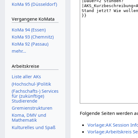
KoMa 95 (Düsseldorf)
Vergangene KoMata
KoMa 94 (Essen)
KoMa 93 (Chemnitz)
KoMa 92 (Passau)
mehr...
Arbeitskreise
Liste aller AKs
(Hochschul-)Politik
(Fachschafts-) Services
für (zukünftige)
Studierende
Gremienstrukturen
Folgende Seiten werden auf
Koma, DMV und
Mathematik
Vorlage:AK Session Inf
Kulturelles und Spaß
Vorlage:Arbeitskreis Se