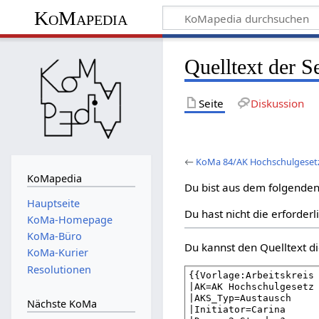
KoMapedia
Quelltext der
Seite
Diskussion
←
KoMa 84/AK Hochschulgese
KoMapedia
Du bist aus dem folgenden 
Hauptseite
Du hast nicht die erforder
KoMa-Homepage
KoMa-Büro
Du kannst den Quelltext di
KoMa-Kurier
Resolutionen
Nächste KoMa