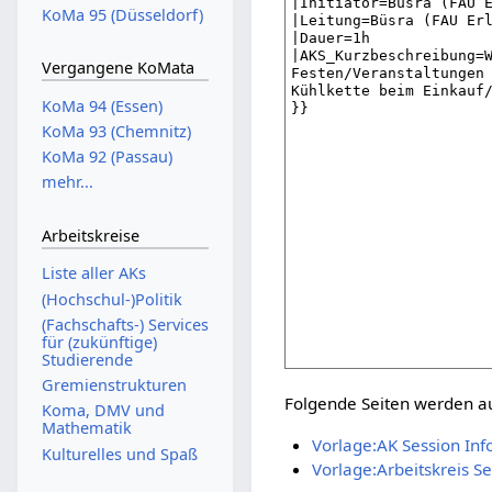
KoMa 95 (Düsseldorf)
Vergangene KoMata
KoMa 94 (Essen)
KoMa 93 (Chemnitz)
KoMa 92 (Passau)
mehr...
Arbeitskreise
Liste aller AKs
(Hochschul-)Politik
(Fachschafts-) Services
für (zukünftige)
Studierende
Gremienstrukturen
Folgende Seiten werden auf
Koma, DMV und
Mathematik
Vorlage:AK Session Inf
Kulturelles und Spaß
Vorlage:Arbeitskreis Se