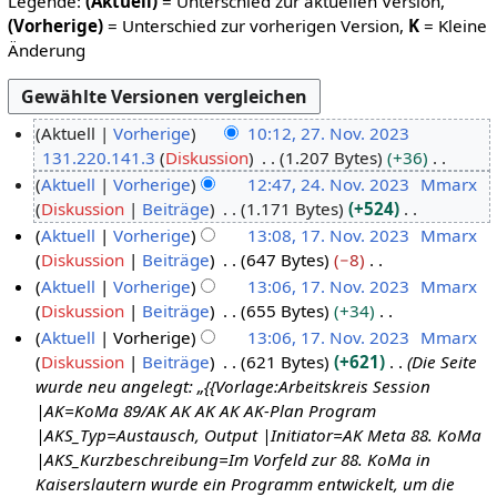
Legende:
(Aktuell)
= Unterschied zur aktuellen Version,
(Vorherige)
= Unterschied zur vorherigen Version,
K
= Kleine
Änderung
Aktuell
Vorherige
10:12, 27. Nov. 2023
131.220.141.3
Diskussion
1.207 Bytes
+36
2
K
Aktuell
Vorherige
12:47, 24. Nov. 2023
Mmarx
7
e
Diskussion
Beiträge
1.171 Bytes
+524
.
2
i
K
Aktuell
Vorherige
13:08, 17. Nov. 2023
Mmarx
N
4
n
e
Diskussion
Beiträge
647 Bytes
−8
o
.
1
e
i
K
Aktuell
Vorherige
13:06, 17. Nov. 2023
Mmarx
v
N
7
B
n
e
Diskussion
Beiträge
655 Bytes
+34
e
o
.
e
e
i
K
Aktuell
Vorherige
13:06, 17. Nov. 2023
Mmarx
m
v
N
a
B
n
e
Diskussion
Beiträge
621 Bytes
+621
Die Seite
b
e
o
r
e
e
i
wurde neu angelegt: „{{Vorlage:Arbeitskreis Session
e
m
v
b
a
B
n
|AK=KoMa 89/AK AK AK AK AK-Plan Program
r
b
e
e
r
e
e
|AKS_Typ=Austausch, Output |Initiator=AK Meta 88. KoMa
2
e
m
i
b
a
B
|AKS_Kurzbeschreibung=Im Vorfeld zur 88. KoMa in
0
r
b
t
e
r
e
Kaiserslautern wurde ein Programm entwickelt, um die
2
2
e