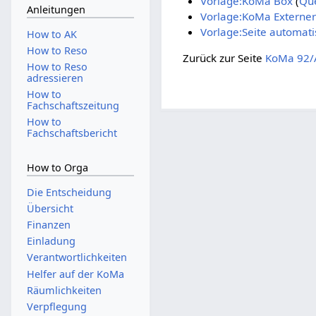
Vorlage:KoMa Box
(
Que
Anleitungen
Vorlage:KoMa Externer
Vorlage:Seite automati
How to AK
How to Reso
Zurück zur Seite
KoMa 92/
How to Reso
adressieren
How to
Fachschaftszeitung
How to
Fachschaftsbericht
How to Orga
Die Entscheidung
Übersicht
Finanzen
Einladung
Verantwortlichkeiten
Helfer auf der KoMa
Räumlichkeiten
Verpflegung