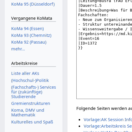
KoMa 95 (Düsseldorf)
Vergangene KoMata
KoMa 94 (Essen)
KoMa 93 (Chemnitz)
KoMa 92 (Passau)
mehr...
Arbeitskreise
Liste aller AKs
(Hochschul-)Politik
(Fachschafts-) Services
für (zukünftige)
Studierende
Gremienstrukturen
Folgende Seiten werden auf
Koma, DMV und
Mathematik
Vorlage:AK Session Inf
Kulturelles und Spaß
Vorlage:Arbeitskreis Se