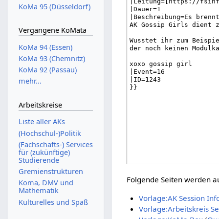
KoMa 95 (Düsseldorf)
Vergangene KoMata
KoMa 94 (Essen)
KoMa 93 (Chemnitz)
KoMa 92 (Passau)
mehr...
Arbeitskreise
Liste aller AKs
(Hochschul-)Politik
(Fachschafts-) Services
für (zukünftige)
Studierende
Gremienstrukturen
Folgende Seiten werden auf
Koma, DMV und
Mathematik
Vorlage:AK Session Inf
Kulturelles und Spaß
Vorlage:Arbeitskreis Se