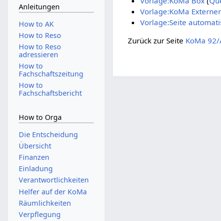
Vorlage:KoMa Box
(
Que
Anleitungen
Vorlage:KoMa Externer
Vorlage:Seite automati
How to AK
How to Reso
Zurück zur Seite
KoMa 92/A
How to Reso
adressieren
How to
Fachschaftszeitung
How to
Fachschaftsbericht
How to Orga
Die Entscheidung
Übersicht
Finanzen
Einladung
Verantwortlichkeiten
Helfer auf der KoMa
Räumlichkeiten
Verpflegung