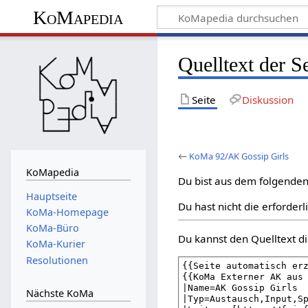
KoMapedia
Quelltext der 
Seite
Diskussion
←
KoMa 92/AK Gossip Girls
KoMapedia
Du bist aus dem folgenden 
Hauptseite
Du hast nicht die erforder
KoMa-Homepage
KoMa-Büro
Du kannst den Quelltext di
KoMa-Kurier
Resolutionen
Nächste KoMa