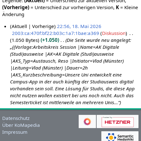
Legende:
(Aktuell)
= Unterschied zur aktuellen Version,
(Vorherige)
= Unterschied zur vorherigen Version,
K
= Kleine
Änderung
Aktuell
Vorherige
22:56, 18. Mai 2026
2003:ca:470f:bf22:b03c:1a7:1bae:a369
Diskussion
1
1.050 Bytes
+1.050
Die Seite wurde neu angelegt:
8
„{{Vorlage:Arbeitskreis Session |Name=AK Digitale
.
(Studi)ausweise |AK=AK Digitale (Studi)ausweise
M
|AKS_Typ=Austausch, Reso |Initiator=Vlad (Münster)
a
|Leitung=Vlad (Münster) |Dauer=2h
i
|AKS_Kurzbeschreibung=Unsere Uni entwickelt eine
2
Campus-App in der auch künftig der Studiausweis digital
0
vorhanden sein soll. Eine Lösung für Studis, die diese App
2
nicht nutzen wollen existiert bei uns noch nicht. Auch das
6
Semesterticket ist mittlerweile an mehreren Unis…“
Datenschutz
Über KoMapedia
Impressum