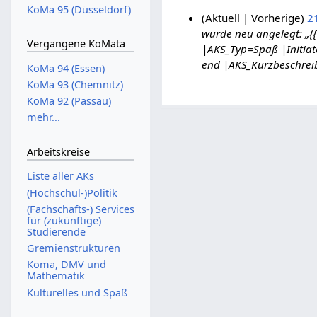
KoMa 95 (Düsseldorf)
Aktuell
Vorherige
2
wurde neu angelegt: „{
2
Vergangene KoMata
|AKS_Typ=Spaß |Initiat
2
end |AKS_Kurzbeschreib
.
KoMa 94 (Essen)
M
KoMa 93 (Chemnitz)
a
KoMa 92 (Passau)
i
mehr...
2
0
Arbeitskreise
2
Liste aller AKs
6
(Hochschul-)Politik
(Fachschafts-) Services
für (zukünftige)
Studierende
Gremienstrukturen
Koma, DMV und
Mathematik
Kulturelles und Spaß