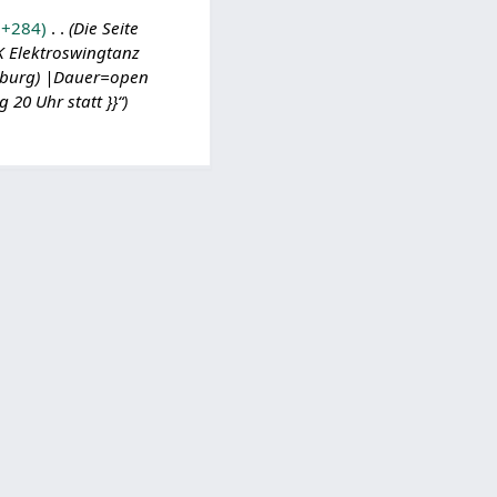
+284
Die Seite
K Elektroswingtanz
amburg) |Dauer=open
20 Uhr statt }}“