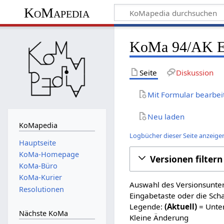
KoMapedia
KoMa 94/AK Ele
Seite
Diskussion
Mit Formular bearbei
Neu laden
KoMapedia
Logbücher dieser Seite anzeige
Hauptseite
KoMa-Homepage
Versionen filtern
KoMa-Büro
KoMa-Kurier
Auswahl des Versionsunter
Resolutionen
Eingabetaste oder die Sch
Legende:
(Aktuell)
= Unter
Nächste KoMa
Kleine Änderung