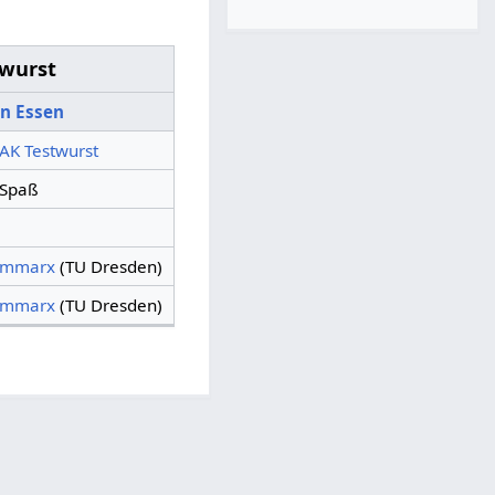
twurst
in Essen
AK Testwurst
Spaß
mmarx
(TU Dresden)
mmarx
(TU Dresden)