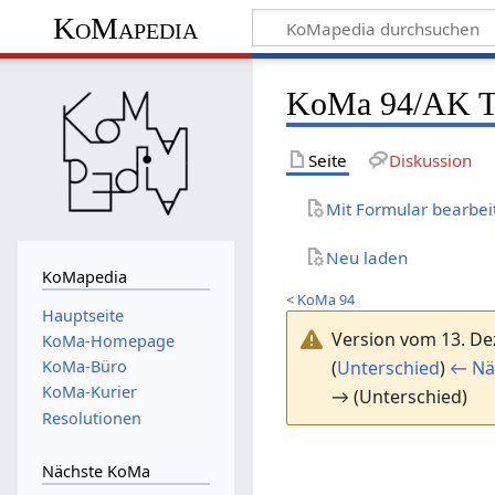
KoMapedia
KoMa 94/AK Te
Seite
Diskussion
Mit Formular bearbei
Neu laden
KoMapedia
<
KoMa 94
Hauptseite
Version vom 13. D
KoMa-Homepage
(
Unterschied
)
← Nä
KoMa-Büro
KoMa-Kurier
→ (Unterschied)
Resolutionen
Nächste KoMa