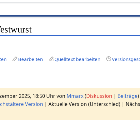
stwurst
ten
Bearbeiten
Quelltext bearbeiten
Versionsges
ezember 2025, 18:50 Uhr von
Mmarx
(
Diskussion
|
Beiträge
)
chstältere Version
| Aktuelle Version (Unterschied) | Näch