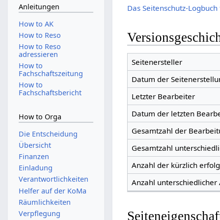
Anleitungen
Das Seitenschutz-Logbuch 
How to AK
Versionsgeschic
How to Reso
How to Reso
adressieren
Seitenersteller
How to
Fachschaftszeitung
Datum der Seitenerstellu
How to
Fachschaftsbericht
Letzter Bearbeiter
Datum der letzten Bearb
How to Orga
Gesamtzahl der Bearbei
Die Entscheidung
Übersicht
Gesamtzahl unterschiedl
Finanzen
Anzahl der kürzlich erfol
Einladung
Verantwortlichkeiten
Anzahl unterschiedlicher
Helfer auf der KoMa
Räumlichkeiten
Verpflegung
Seiteneigenschaf