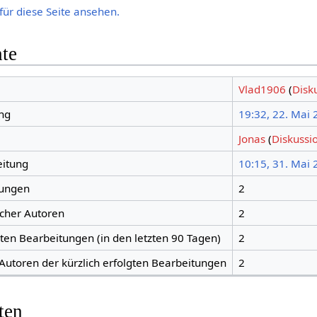
für diese Seite ansehen.
hte
Vlad1906
(
Disk
ng
19:32, 22. Mai
Jonas
(
Diskussi
eitung
10:15, 31. Mai
tungen
2
icher Autoren
2
gten Bearbeitungen (in den letzten 90 Tagen)
2
 Autoren der kürzlich erfolgten Bearbeitungen
2
ten