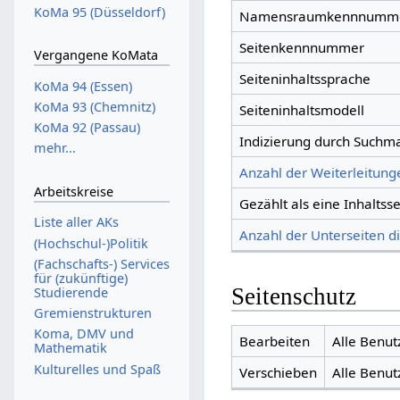
KoMa 95 (Düsseldorf)
Namensraumkennnumm
Seitenkennnummer
Vergangene KoMata
Seiteninhaltssprache
KoMa 94 (Essen)
KoMa 93 (Chemnitz)
Seiteninhaltsmodell
KoMa 92 (Passau)
Indizierung durch Suchm
mehr...
Anzahl der Weiterleitunge
Arbeitskreise
Gezählt als eine Inhaltsse
Liste aller AKs
Anzahl der Unterseiten di
(Hochschul-)Politik
(Fachschafts-) Services
für (zukünftige)
Seitenschutz
Studierende
Gremienstrukturen
Koma, DMV und
Bearbeiten
Alle Benut
Mathematik
Kulturelles und Spaß
Verschieben
Alle Benut