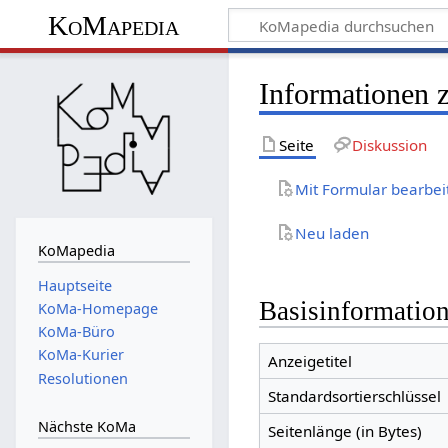
KoMapedia
Informationen
Seite
Diskussion
Mit Formular bearbei
Neu laden
KoMapedia
Hauptseite
Basisinformatio
KoMa-Homepage
KoMa-Büro
KoMa-Kurier
Anzeigetitel
Resolutionen
Standardsortierschlüssel
Nächste KoMa
Seitenlänge (in Bytes)