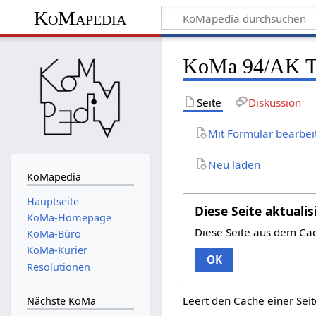
KoMapedia
KoMa 94/AK T
Seite
Diskussion
Mit Formular bearbei
Neu laden
KoMapedia
Hauptseite
Diese Seite aktualis
KoMa-Homepage
Diese Seite aus dem Ca
KoMa-Büro
KoMa-Kurier
OK
Resolutionen
Leert den Cache einer Seit
Nächste KoMa