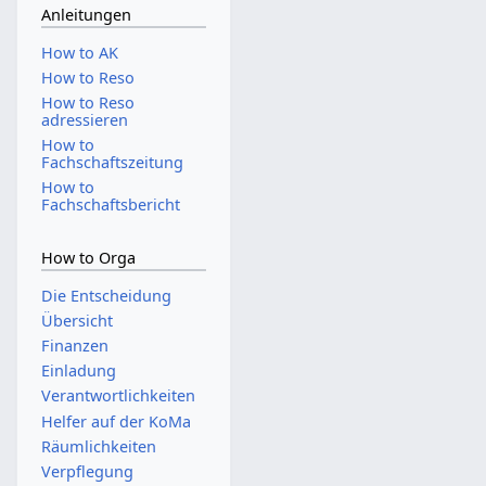
z
Anleitungen
u
How to AK
s
How to Reso
a
How to Reso
m
adressieren
m
How to
e
Fachschaftszeitung
n
How to
f
Fachschaftsbericht
a
s
How to Orga
s
Die Entscheidung
u
n
Übersicht
g
Finanzen
Einladung
Verantwortlichkeiten
Helfer auf der KoMa
Räumlichkeiten
Verpflegung