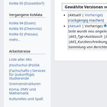
KoMa 95 (Düsseldorf)
Aktuell
Vorherige
Vergangene KoMata
K
rückgängig machen
2
KoMa 94 (Essen)
e
Aktuell
Vorherige
2
KoMa 93 (Chemnitz)
i
Seite wurde neu angeleg
.
KoMa 92 (Passau)
n
|AKS_Typ=Austausch |Ini
M
mehr...
e
|AKS_Kurzbeschreibung=
a
B
Sammlung von Berichten
i
e
Arbeitskreise
2
a
0
Liste aller AKs
r
2
(Hochschul-)Politik
b
6
(Fachschafts-) Services
e
für (zukünftige)
i
Studierende
t
Gremienstrukturen
u
Koma, DMV und
Mathematik
n
g
Kulturelles und Spaß
s