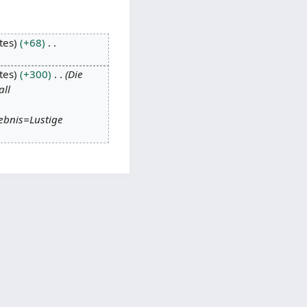
tes
+68
tes
+300
Die
all
ebnis=Lustige