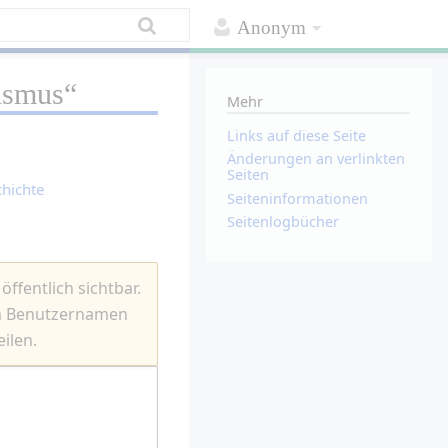
Anonym
ismus
“
Mehr
Links auf diese Seite
Änderungen an verlinkten
Seiten
chichte
Seiten­­informationen
Seitenlogbücher
ffentlich sichtbar.
em Benutzernamen
ilen.