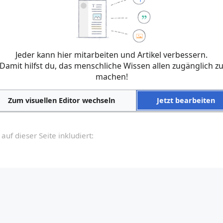
e Beiträge zu KoMapedia von anderen Mitwirkenden bearbeitet, geände
er keine Texte ein, falls du nicht möchtest, dass diese ohne Einsch
tigst hiermit auch, dass du diese Texte selbst geschrieben hast ode
Jeder kann hier mitarbeiten und Artikel verbessern.
mmen. Weitere Einzelheiten sind auf der Seite
KoMapedia:Urheberr
EBERRECHTLICH GESCHÜTZTEN INHALTE OHNE GENEHMIGUNG!
Damit hilfst du, das menschliche Wissen allen zugänglich z
machen!
Ab
wird in einem neuen Fenster geöffnet)
Zum visuellen Editor wechseln
Jetzt bearbeiten
uf dieser Seite inkludiert: