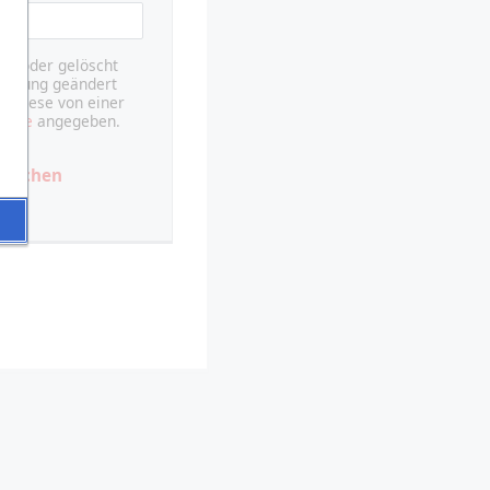
rt oder gelöscht
ränkung geändert
r diese von einer
echte
angegeben.
u
brechen