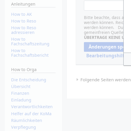
Anleitungen
How to AK
Bitte beachte, dass all
How to Reso
werden können. Reiche hi
werden können. Du bestä
How to Reso
adressieren
gemeinfreien Quelle sta
ÜBERTRAGE KEINE URH
How to
Fachschaftszeitung
How to
Fachschaftsbericht
Bearbeitungshilfe
(
How to Orga
Folgende Seiten werden a
Die Entscheidung
Übersicht
Finanzen
Einladung
Verantwortlichkeiten
Helfer auf der KoMa
Räumlichkeiten
Verpflegung