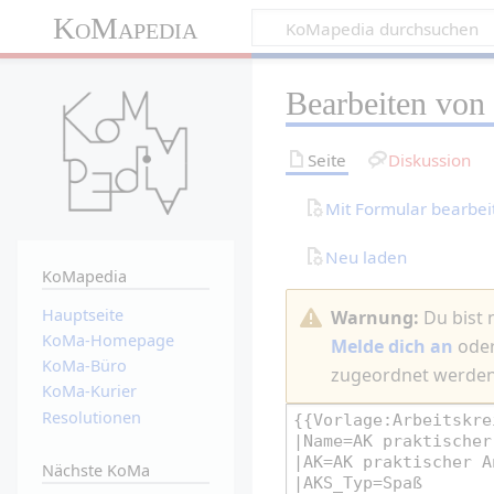
KoMapedia
Bearbeiten von
Seite
Diskussion
Mit Formular bearbei
Neu laden
KoMapedia
Hauptseite
Warnung:
Du bist 
KoMa-Homepage
Melde dich an
ode
KoMa-Büro
zugeordnet werden.
KoMa-Kurier
Resolutionen
Nächste KoMa