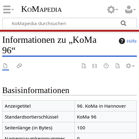
KoMapedia
Informationen zu „KoMa
Hilfe
96“
Basisinformationen
Anzeigetitel
96. KoMa in Hannover
Standardsortierschlüssel
KoMa 96
Seitenlänge (in Bytes)
100
Namensraumkennnummer
0