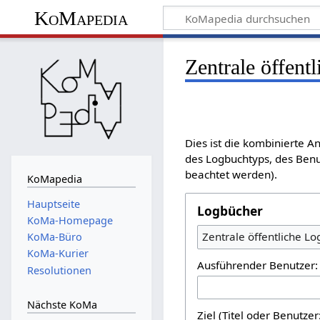
KoMapedia
Zentrale öffent
Dies ist die kombinierte 
des Logbuchtyps, des Benu
beachtet werden).
KoMapedia
Hauptseite
Logbücher
KoMa-Homepage
Zentrale öffentliche L
KoMa-Büro
KoMa-Kurier
Ausführender Benutzer:
Resolutionen
Nächste KoMa
Ziel (Titel oder Benutz