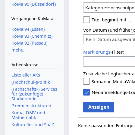
KoMa 95 (Düsseldorf)
Vergangene KoMata
Titel beginnt mit …
KoMa 94 (Essen)
Von Datum (und früher)
KoMa 93 (Chemnitz)
Kein Datum ausgewähl
KoMa 92 (Passau)
mehr...
Markierungs
-Filter:
Arbeitskreise
Zusätzliche Logbücher a
Liste aller AKs
Semantic-MediaWik
(Hochschul-)Politik
(Fachschafts-) Services
Neuanmeldungs-Lo
für (zukünftige)
Studierende
Gremienstrukturen
Anzeigen
Koma, DMV und
Mathematik
Kulturelles und Spaß
Keine passenden Einträge.