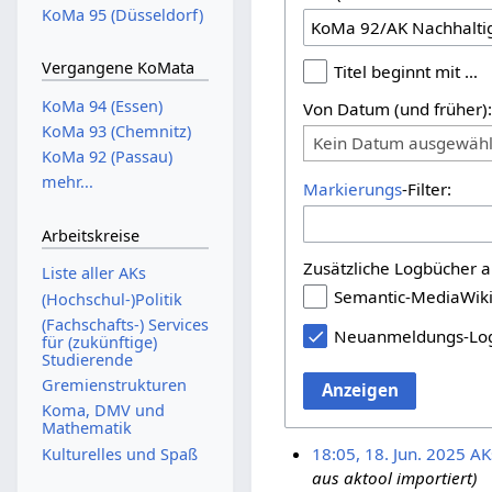
KoMa 95 (Düsseldorf)
Vergangene KoMata
Titel beginnt mit …
KoMa 94 (Essen)
Von Datum (und früher)
KoMa 93 (Chemnitz)
Kein Datum ausgewähl
KoMa 92 (Passau)
mehr...
Markierungs
-Filter:
Arbeitskreise
Zusätzliche Logbücher a
Liste aller AKs
Semantic-MediaWik
(Hochschul-)Politik
(Fachschafts-) Services
Neuanmeldungs-Lo
für (zukünftige)
Studierende
Gremienstrukturen
Anzeigen
Koma, DMV und
Mathematik
18:05, 18. Jun. 2025
AK
Kulturelles und Spaß
aus aktool importiert)