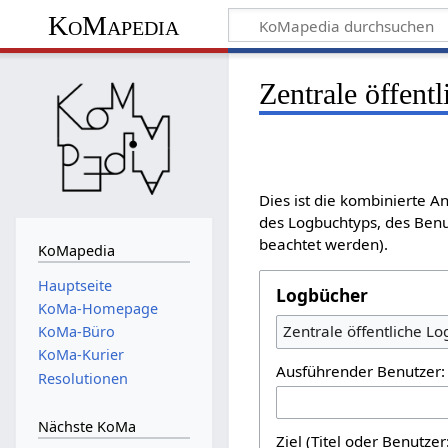
KoMapedia
Zentrale öffent
Dies ist die kombinierte 
des Logbuchtyps, des Benu
beachtet werden).
KoMapedia
Hauptseite
Logbücher
KoMa-Homepage
Zentrale öffentliche L
KoMa-Büro
KoMa-Kurier
Ausführender Benutzer:
Resolutionen
Nächste KoMa
Ziel (Titel oder Benutz