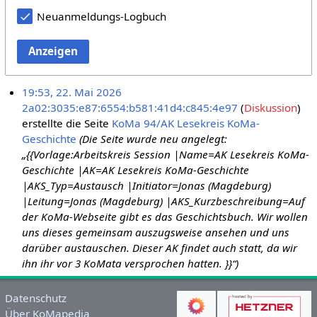
Neuanmeldungs-Logbuch
Anzeigen
19:53, 22. Mai 2026
2a02:3035:e87:6554:b581:41d4:c845:4e97
Diskussion
erstellte die Seite
KoMa 94/AK Lesekreis KoMa-
Geschichte
(Die Seite wurde neu angelegt:
„{{Vorlage:Arbeitskreis Session |Name=AK Lesekreis KoMa-
Geschichte |AK=AK Lesekreis KoMa-Geschichte
|AKS_Typ=Austausch |Initiator=Jonas (Magdeburg)
|Leitung=Jonas (Magdeburg) |AKS_Kurzbeschreibung=Auf
der KoMa-Webseite gibt es das Geschichtsbuch. Wir wollen
uns dieses gemeinsam auszugsweise ansehen und uns
darüber austauschen. Dieser AK findet auch statt, da wir
ihn ihr vor 3 KoMata versprochen hatten. }}“)
Datenschutz
Über KoMapedia