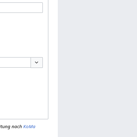
Optionen umschalten
eitung nach
KoMa