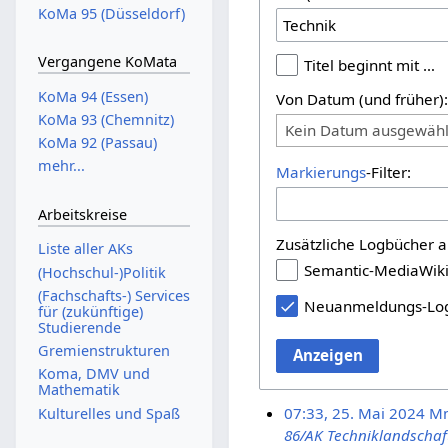
KoMa 95 (Düsseldorf)
Vergangene KoMata
Titel beginnt mit …
KoMa 94 (Essen)
Von Datum (und früher)
KoMa 93 (Chemnitz)
Kein Datum ausgewähl
KoMa 92 (Passau)
mehr...
Markierungs
-Filter:
Arbeitskreise
Zusätzliche Logbücher a
Liste aller AKs
Semantic-MediaWik
(Hochschul-)Politik
(Fachschafts-) Services
Neuanmeldungs-Lo
für (zukünftige)
Studierende
Gremienstrukturen
Anzeigen
Koma, DMV und
Mathematik
07:33, 25. Mai 2024
M
Kulturelles und Spaß
86/AK Techniklandschaf