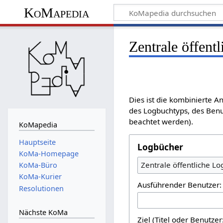
KoMapedia
Zentrale öffent
Dies ist die kombinierte 
des Logbuchtyps, des Benu
beachtet werden).
KoMapedia
Hauptseite
Logbücher
KoMa-Homepage
Zentrale öffentliche L
KoMa-Büro
KoMa-Kurier
Ausführender Benutzer:
Resolutionen
Nächste KoMa
Ziel (Titel oder Benutz