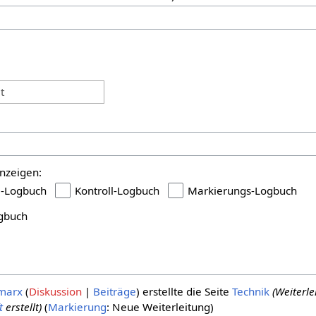
:
t
nzeigen:
i-Logbuch
Kontroll-Logbuch
Markierungs-Logbuch
gbuch
marx
Diskussion
Beiträge
erstellte die Seite
Technik
(Weiterl
t
erstellt)
Markierung
:
Neue Weiterleitung