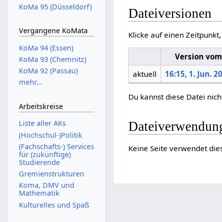
KoMa 95 (Düsseldorf)
Dateiversionen
Vergangene KoMata
Klicke auf einen Zeitpunkt
KoMa 94 (Essen)
Version vom
KoMa 93 (Chemnitz)
KoMa 92 (Passau)
aktuell
16:15, 1. Jun. 2
mehr...
Du kannst diese Datei nich
Arbeitskreise
Liste aller AKs
Dateiverwendun
(Hochschul-)Politik
(Fachschafts-) Services
Keine Seite verwendet die
für (zukünftige)
Studierende
Gremienstrukturen
Koma, DMV und
Mathematik
Kulturelles und Spaß