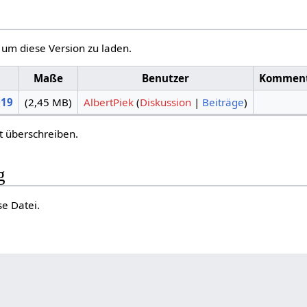
, um diese Version zu laden.
Maße
Benutzer
Kommen
019
(2,45 MB)
AlbertPiek
(
Diskussion
|
Beiträge
)
t überschreiben.
g
se Datei.