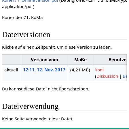
Kurier71_OnlineVersion.pdf
(Dateigröße: 4,21 MB, MIME-Typ:
application/pdf
)
Kurier der 71. KoMa
Dateiversionen
Klicke auf einen Zeitpunkt, um diese Version zu laden.
Version vom
Maße
Benutzer
aktuell
12:11, 12. Nov. 2017
(4,21 MB)
Yoni
(
Diskussion
|
Be
Du kannst diese Datei nicht überschreiben.
Dateiverwendung
Keine Seite verwendet diese Datei.