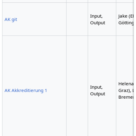
Input,
Jake (E
AK git
Output
Götting
Helena 
Input,
AK Akkreditierung 1
Graz), L
Output
Bremer