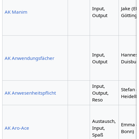
Input,
Jake (E
AK Manim
Output
Götting
Input,
Hannes 
AK Anwendungsfächer
Output
Duisbur
Input,
Stefan (
AK Anwesenheitspflicht
Output,
Heidelb
Reso
Austausch,
Emma (
AK Aro-Ace
Input,
Bonn)
Spaß