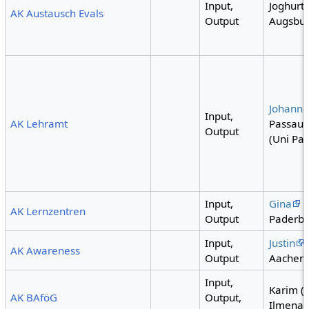
Input,
Joghurt 
AK Austausch Evals
Output
Augsbur
Johanne
Input,
AK Lehramt
Passau)
Output
(Uni Pa
Input,
Gina
(
AK Lernzentren
Output
Paderbo
Input,
Justin
AK Awareness
Output
Aachen
Input,
Karim (
AK BAföG
Output,
Ilmenau