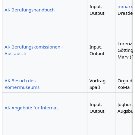
Input,
mmarx
AK Berufungshandbuch
Output
Dresden
Lorenz 
AK Berufungskomissionen -
Input,
Göttinge
Austausch
Output
Marv (R
AK Besuch des
Vortrag,
Orga de
Römermuseums
Spaß
KoMa
Input,
Joghurt 
AK Angebote für Internat.
Output
Augsbur