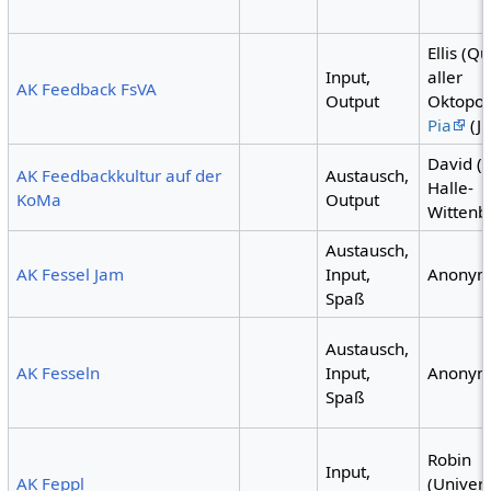
Ellis (Qu
Input,
aller
AK Feedback FsVA
Output
Oktopod
Pia
(JK
David 
AK Feedbackkultur auf der
Austausch,
Halle-
KoMa
Output
Wittenb
Austausch,
AK Fessel Jam
Input,
Anony
Spaß
Austausch,
AK Fesseln
Input,
Anony
Spaß
Robin
Input,
AK Feppl
(Univers