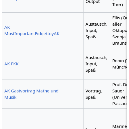
Output
Trier)
Ellis (Qu
Austausch,
aller
AK
Input,
Oktopod
MostImportantFidgettoyAK
Spaß
Svenja 
Braunsc
Austausch,
Robin (
AK FKK
Input,
Münche
Spaß
Prof. Dr
AK Gastvortrag Mathe und
Vortrag,
Sauer
Musik
Spaß
(Univers
Passau)
Marinet