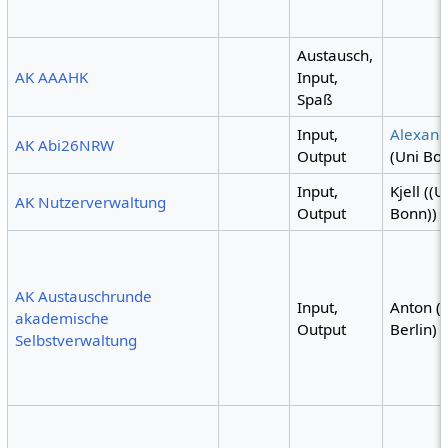
Austausch,
AK AAAHK
Input,
Spaß
Input,
Alexand
AK Abi26NRW
Output
(Uni Bo
Input,
Kjell ((U
AK Nutzerverwaltung
Output
Bonn))
AK Austauschrunde
Input,
Anton (
akademische
Output
Berlin)
Selbstverwaltung