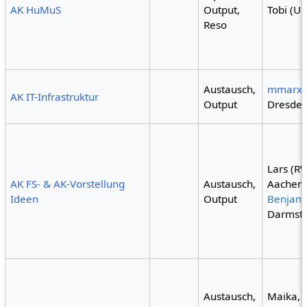
AK HuMuS
Output,
Tobi (UF
Reso
Austausch,
mmarx
AK IT-Infrastruktur
Output
Dresden
Lars (R
AK FS- & AK-Vorstellung
Austausch,
Aachen)
Ideen
Output
Benjam
Darmsta
Austausch,
Maika, 