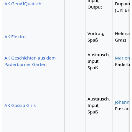
Input,
AK GenAIQuatsch
Dupain
Output
(Uni Br
Vortrag,
Helena 
AK Elektro
Spaß
Graz)
Austausch,
AK Geschichten aus dem
Marlen
Input,
Paderborner Garten
Paderbo
Spaß
Austausch,
Johanne
AK Gossip Girls
Input,
Passau)
Spaß