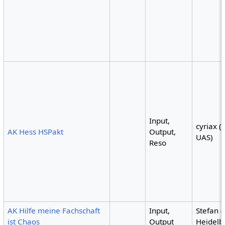
Input,
cyriax (
AK Hess HSPakt
Output,
UAS)
Reso
AK Hilfe meine Fachschaft
Input,
Stefan (
ist Chaos
Output
Heidelb