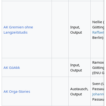
Nellie (
AK Gremien ohne
Input,
Göttinge
Langzeitstudis
Output
Raffael
Berlin)
Ramox 
Input,
AK GöAkk
Götting
Output
(ENU Gö
Sven (U
Austausch,
Passau)
AK Orga-Stories
Output
Johanne
Passau)