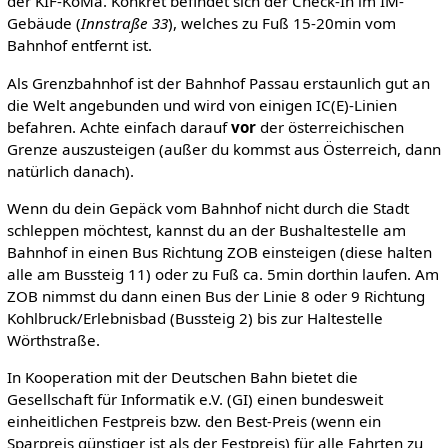
der KIF-KoMa. Konkret befindet sich der Check-In im IM-
Gebäude (
Innstraße 33
), welches zu Fuß 15-20min vom
Bahnhof entfernt ist.
Als Grenzbahnhof ist der Bahnhof Passau erstaunlich gut an
die Welt angebunden und wird von einigen IC(E)-Linien
befahren. Achte einfach darauf
vor
der österreichischen
Grenze auszusteigen (außer du kommst aus Österreich, dann
natürlich danach).
Wenn du dein Gepäck vom Bahnhof nicht durch die Stadt
schleppen möchtest, kannst du an der Bushaltestelle am
Bahnhof in einen Bus Richtung ZOB einsteigen (diese halten
alle am Bussteig 11) oder zu Fuß ca. 5min dorthin laufen. Am
ZOB nimmst du dann einen Bus der Linie 8 oder 9 Richtung
Kohlbruck/Erlebnisbad (Bussteig 2) bis zur Haltestelle
Wörthstraße.
In Kooperation mit der Deutschen Bahn bietet die
Gesellschaft für Informatik e.V. (GI) einen bundesweit
einheitlichen Festpreis bzw. den Best-Preis (wenn ein
Sparpreis günstiger ist als der Festpreis) für alle Fahrten zu