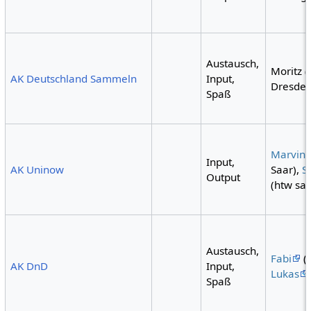
Austausch,
Moritz 
AK Deutschland Sammeln
Input,
Dresden
Spaß
Marvin
Input,
AK Uninow
Saar),
S
Output
(htw saa
Austausch,
Fabi
(T
AK DnD
Input,
Lukas
Spaß