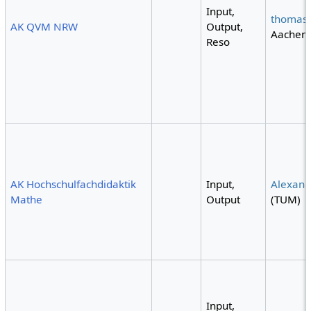
Input,
thomas
AK QVM NRW
Output,
Aachen
Reso
AK Hochschulfachdidaktik
Input,
Alexand
Mathe
Output
(TUM)
Input,