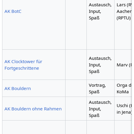
Austausch,
Lars (R
AK BotC
Input,
Aachen)
Spaß
(RPTU)
Austausch,
AK Clocktower für
Input,
Marv (R
Fortgeschrittene
Spaß
Vortrag,
Orga de
AK Bouldern
Spaß
KoMa
Austausch,
Uschi (
AK Bouldern ohne Rahmen
Input,
in Jena)
Spaß