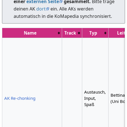
einer
externen Seite
gesammelt.
Bitte trage
deinen AK
dort
ein. Alle AKs werden
automatisch in die KoMapedia synchronisiert.
Name
Track
Typ
Leit
Austausch,
Bettina 
AK Re-chonking
Input,
(Uni Bo
Spaß