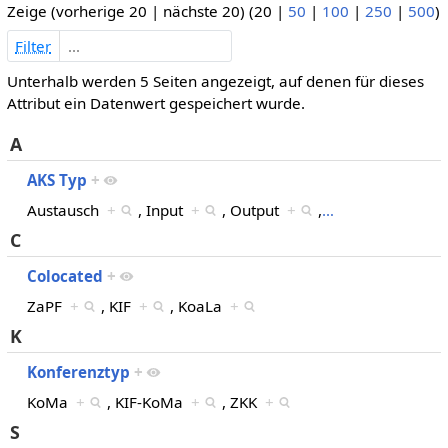
Zeige (
vorherige 20
|
nächste 20
) (
20
|
50
|
100
|
250
|
500
)
Filter
Unterhalb werden 5 Seiten angezeigt, auf denen für dieses
Attribut ein Datenwert gespeichert wurde.
A
AKS Typ
+
Austausch
+
, Input
+
, Output
+
,
…
C
Colocated
+
ZaPF
+
, KIF
+
, KoaLa
+
K
Konferenztyp
+
KoMa
+
, KIF-KoMa
+
, ZKK
+
S