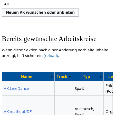
Neuen AK wünschen oder anbieten
Bereits gewünschte Arbeitskreise
Wenn diese Sektion nach einer Änderung noch alte Inhalte
anzeigt, hilft sicher ein
(reload)
.
Name
Track
Typ
Lei
Erik
AK LineDance
Spaß
(Pot
Austausch,
AK mathebUDE
Orga
Spaß