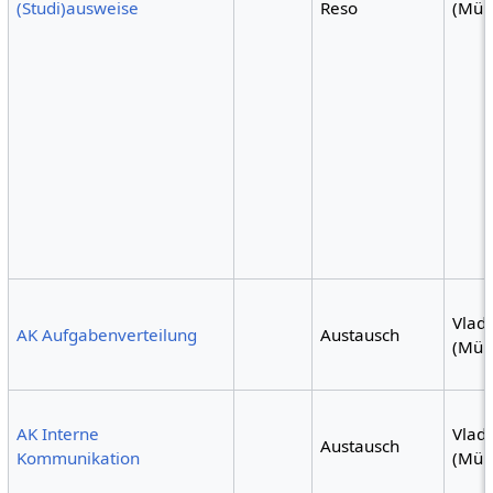
(Studi)ausweise
Reso
(Mün
Vlad
AK Aufgabenverteilung
Austausch
(Mün
AK Interne
Vlad
Austausch
Kommunikation
(Mün