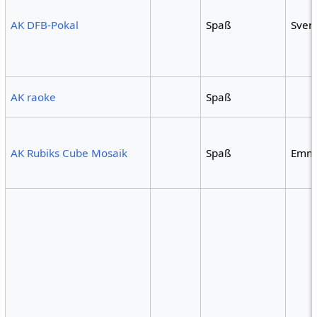
AK DFB-Pokal
Spaß
Sven
AK raoke
Spaß
AK Rubiks Cube Mosaik
Spaß
Emm