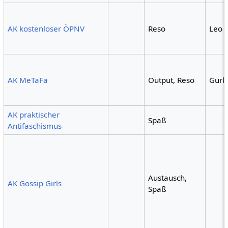
AK kostenloser ÖPNV
Reso
Leo 
AK MeTaFa
Output, Reso
Gurk
AK praktischer
Spaß
Antifaschismus
Austausch,
AK Gossip Girls
Spaß