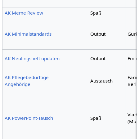
AK Meme Review
Spaß
AK Minimalstandards
Output
Gurk
AK Neulingsheft updaten
Output
Emm
AK Pflegebedürftige
Fari
Austausch
Angehörige
Berli
Vlad
AK PowerPoint-Tausch
Spaß
(Mün