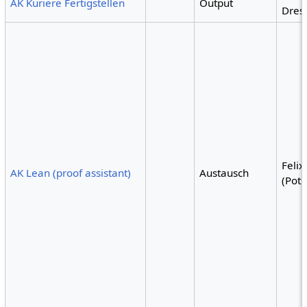
AK Kuriere Fertigstellen
Output
Dres
Felix
AK Lean (proof assistant)
Austausch
(Pot