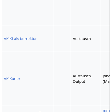
AK KI als Korrektur
Austausch
Austausch,
Jona
AK Kurier
Output
(Mag
mma