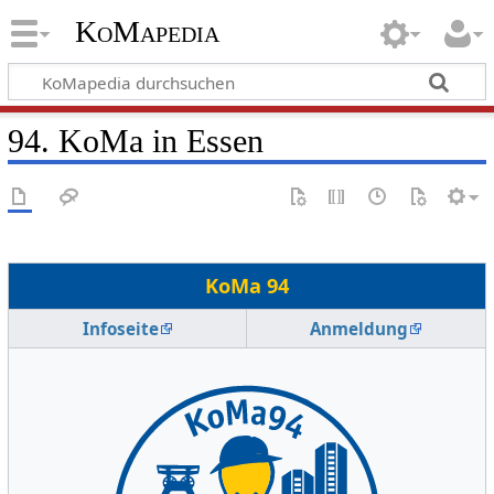
KoMapedia
94. KoMa in Essen
KoMa 94
Infoseite
Anmeldung