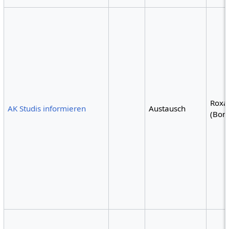
Roxa
AK Studis informieren
Austausch
(Bon