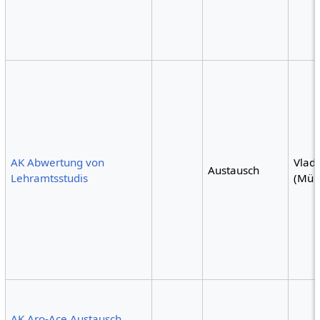
AK Abwertung von
Vlad
Austausch
Lehramtsstudis
(Mün
AK Aro-Ace Austausch