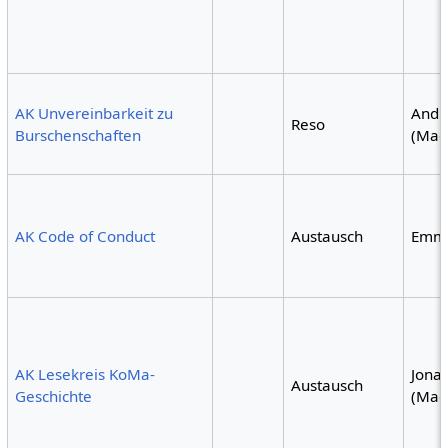
AK Unvereinbarkeit zu
Andr
Reso
Burschenschaften
(Mag
AK Code of Conduct
Austausch
Emm
AK Lesekreis KoMa-
Jona
Austausch
Geschichte
(Mag