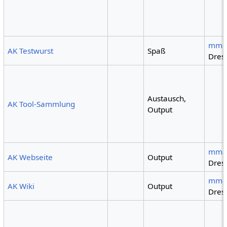
mma
AK Testwurst
Spaß
Dres
Austausch,
AK Tool-Sammlung
Output
mma
AK Webseite
Output
Dres
mma
AK Wiki
Output
Dres