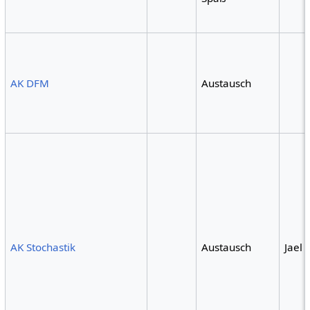
AK DFM
Austausch
AK Stochastik
Austausch
Jael 