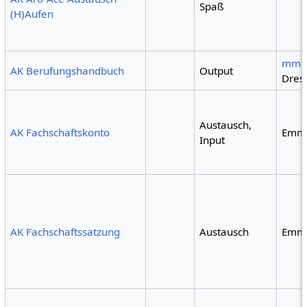
Spaß
(H)Aufen
mma
AK Berufungshandbuch
Output
Dres
Austausch,
AK Fachschaftskonto
Emm
Input
AK Fachschaftssatzung
Austausch
Emm