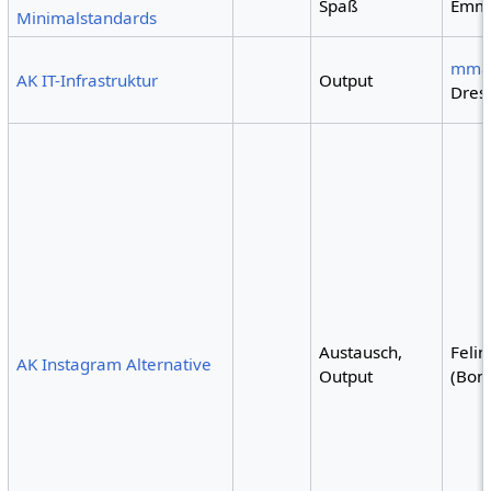
Spaß
Emm
Minimalstandards
mma
AK IT-Infrastruktur
Output
Dres
Austausch,
Felin
AK Instagram Alternative
Output
(Bon