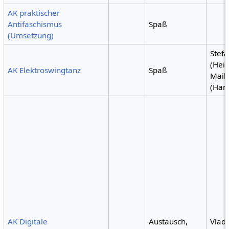
AK praktischer
Antifaschismus
Spaß
(Umsetzung)
Stef
(Heid
AK Elektroswingtanz
Spaß
Maik
(Ham
AK Digitale
Austausch,
Vlad