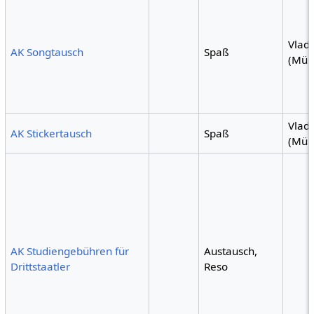
Vlad
AK Songtausch
Spaß
(Mün
Vlad
AK Stickertausch
Spaß
(Mün
AK Studiengebühren für
Austausch,
Drittstaatler
Reso