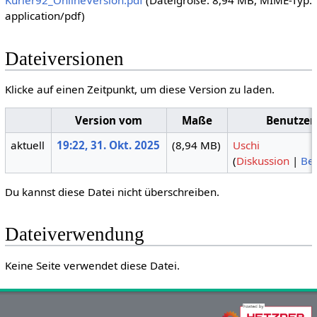
Kurier92_OnlineVersion.pdf
(Dateigröße: 8,94 MB, MIME-Typ:
application/pdf
)
Dateiversionen
Klicke auf einen Zeitpunkt, um diese Version zu laden.
Version vom
Maße
Benutzer
aktuell
19:22, 31. Okt. 2025
(8,94 MB)
Uschi
(
Diskussion
|
Be
Du kannst diese Datei nicht überschreiben.
Dateiverwendung
Keine Seite verwendet diese Datei.