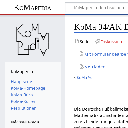
KoMapedia
KoMa 94/AK
Seite
Diskussion
Mit Formular bearbei
Neu laden
KoMapedia
<
KoMa 94
Hauptseite
KoMa-Homepage
KoMa-Büro
KoMa-Kurier
Resolutionen
Die Deutsche Fußballmeist
Mathematikfachschaften wa
zuletzt leider eingeschlaf
Nächste KoMa
möchten uns austauschen, 