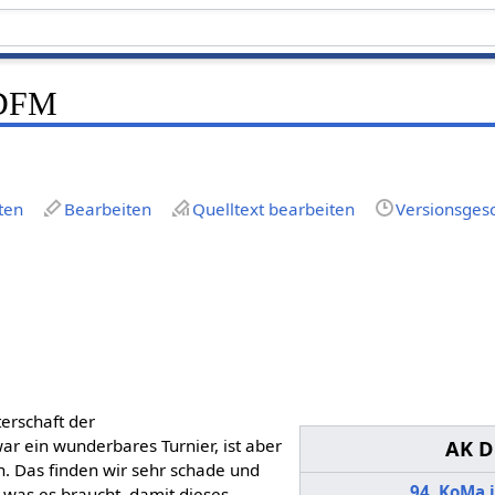
 DFM
ten
Bearbeiten
Quelltext bearbeiten
Versionsges
erschaft der
r ein wunderbares Turnier, ist aber
AK 
en. Das finden wir sehr schade und
94. KoMa 
was es braucht, damit dieses