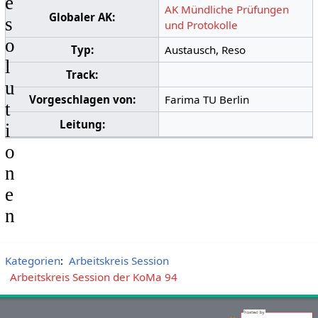
e
AK Mündliche Prüfungen
Globaler AK:
s
und Protokolle
o
Typ:
Austausch, Reso
l
Track:
u
Vorgeschlagen von:
Farima TU Berlin
t
Leitung:
i
o
n
e
n
Kategorien
:
Arbeitskreis Session
Arbeitskreis Session der KoMa 94