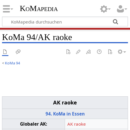
KoMapedia
KoMa 94/AK raoke
<
KoMa 94
AK raoke
94. KoMa in Essen
Globaler AK:
AK raoke