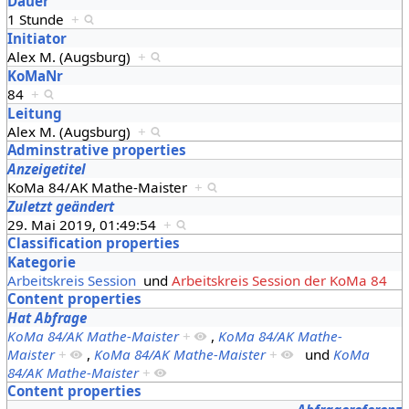
Dauer
1 Stunde
+
Initiator
Alex M. (Augsburg)
+
KoMaNr
84
+
Leitung
Alex M. (Augsburg)
+
Adminstrative properties
Anzeigetitel
KoMa 84/AK Mathe-Maister
+
Zuletzt geändert
29. Mai 2019, 01:49:54
+
Classification properties
Kategorie
Arbeitskreis Session
und
Arbeitskreis Session der KoMa 84
Content properties
Hat Abfrage
KoMa 84/AK Mathe-Maister
+
,
KoMa 84/AK Mathe-
Maister
+
,
KoMa 84/AK Mathe-Maister
+
und
KoMa
84/AK Mathe-Maister
+
Content properties