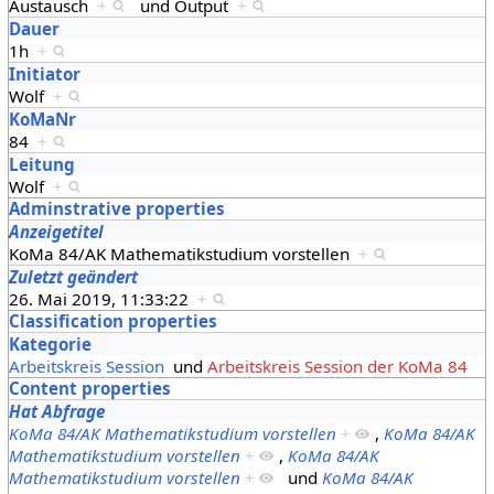
Austausch
+
und
Output
+
Dauer
1h
+
Initiator
Wolf
+
KoMaNr
84
+
Leitung
Wolf
+
Adminstrative properties
Anzeigetitel
KoMa 84/AK Mathematikstudium vorstellen
+
Zuletzt geändert
26. Mai 2019, 11:33:22
+
Classification properties
Kategorie
Arbeitskreis Session
und
Arbeitskreis Session der KoMa 84
Content properties
Hat Abfrage
KoMa 84/AK Mathematikstudium vorstellen
+
,
KoMa 84/AK
Mathematikstudium vorstellen
+
,
KoMa 84/AK
Mathematikstudium vorstellen
+
und
KoMa 84/AK