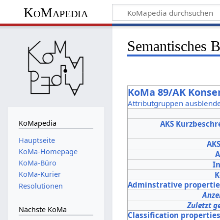
KoMapedia
Semantisches 
KoMa 89/AK Konse
Attributgruppen ausblend
KoMapedia
AKS Kurzbeschr
Hauptseite
AK
KoMa-Homepage
A
KoMa-Büro
In
KoMa-Kurier
K
Adminstrative properti
Resolutionen
Anze
Zuletzt g
Nächste KoMa
Classification propertie