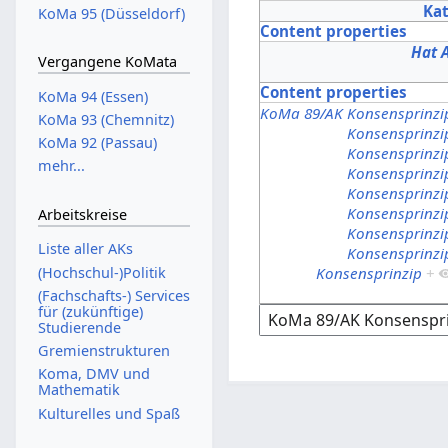
Ka
KoMa 95 (Düsseldorf)
Content properties
Hat 
Vergangene KoMata
Content properties
KoMa 94 (Essen)
KoMa 89/AK Konsensprinzi
KoMa 93 (Chemnitz)
Konsensprinzi
KoMa 92 (Passau)
Konsensprinzi
mehr...
Konsensprinzi
Konsensprinzi
Konsensprinzi
Arbeitskreise
Konsensprinzi
Liste aller AKs
Konsensprinzi
(Hochschul-)Politik
Konsensprinzip
+
(Fachschafts-) Services
für (zukünftige)
Studierende
Gremienstrukturen
Koma, DMV und
Mathematik
Kulturelles und Spaß