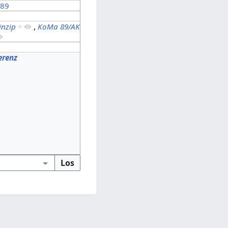
 89
inzip
+
,
KoMa 89/AK
erenz