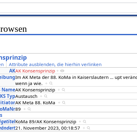
Browsen
nsprinzip
en
Attribute ausblenden, die hierhin verlinken
AK
AK Konsensprinzip
+
eibung
Im AK Meta der 88. KoMa in Kaiserslautern
…
upt verän
wenn ja wie.
+
S Name
AK Konsensprinzip
+
KS Typ
Austausch
+
itiator
AK Meta 88. KoMa
+
oMaNr
89
+
es
igetitel
KoMa 89/AK Konsensprinzip
+
eändert
21. November 2023, 00:18:57
+
s