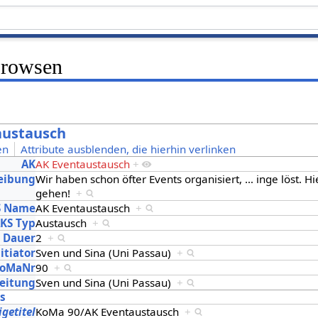
Browsen
austausch
en
Attribute ausblenden, die hierhin verlinken
AK
AK Eventaustausch
+
eibung
Wir haben schon öfter Events organisiert,
…
inge löst. Hi
gehen!
+
S Name
AK Eventaustausch
+
KS Typ
Austausch
+
Dauer
2
+
itiator
Sven und Sina (Uni Passau)
+
oMaNr
90
+
eitung
Sven und Sina (Uni Passau)
+
es
igetitel
KoMa 90/AK Eventaustausch
+