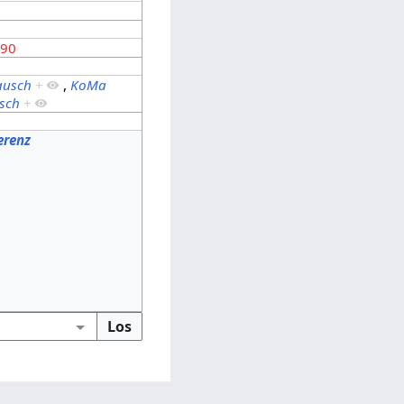
 90
ausch
+
,
KoMa
sch
+
erenz