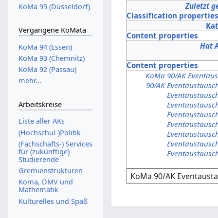
Zuletzt g
KoMa 95 (Düsseldorf)
Classification propertie
Ka
Vergangene KoMata
Content properties
Hat 
KoMa 94 (Essen)
KoMa 93 (Chemnitz)
Content properties
KoMa 92 (Passau)
KoMa 90/AK Eventaus
mehr...
90/AK Eventaustausc
Eventaustausc
Eventaustausc
Arbeitskreise
Eventaustausc
Liste aller AKs
Eventaustausc
(Hochschul-)Politik
Eventaustausc
Eventaustausc
(Fachschafts-) Services
für (zukünftige)
Eventaustausc
Studierende
Gremienstrukturen
Koma, DMV und
Mathematik
Kulturelles und Spaß