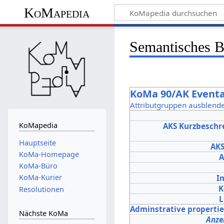
KoMapedia
Semantisches 
KoMa 90/AK Event
Attributgruppen ausblend
KoMapedia
AKS Kurzbeschr
Hauptseite
AK
KoMa-Homepage
A
KoMa-Büro
KoMa-Kurier
In
K
Resolutionen
L
Adminstrative properti
Nächste KoMa
Anze