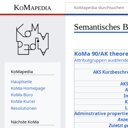
KoMapedia
Semantisches 
KoMa 90/AK theore
Attributgruppen ausblend
KoMapedia
AKS Kurzbeschr
Hauptseite
AK
KoMa-Homepage
A
KoMa-Büro
In
KoMa-Kurier
K
L
Resolutionen
Adminstrative properti
Anze
Nächste KoMa
Zuletzt g