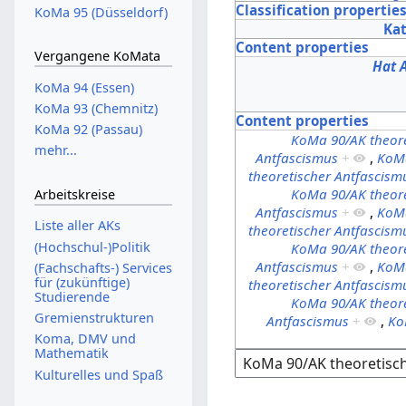
Classification propertie
KoMa 95 (Düsseldorf)
Ka
Content properties
Vergangene KoMata
Hat 
KoMa 94 (Essen)
KoMa 93 (Chemnitz)
Content properties
KoMa 92 (Passau)
KoMa 90/AK theore
mehr...
Antfascismus
+
,
KoMa
theoretischer Antfascism
KoMa 90/AK theore
Arbeitskreise
Antfascismus
+
,
KoMa
Liste aller AKs
theoretischer Antfascism
(Hochschul-)Politik
KoMa 90/AK theore
Antfascismus
+
,
KoMa
(Fachschafts-) Services
für (zukünftige)
theoretischer Antfascism
Studierende
KoMa 90/AK theore
Gremienstrukturen
Antfascismus
+
,
Ko
Koma, DMV und
Mathematik
Kulturelles und Spaß