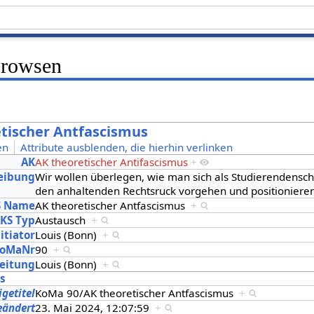
Browsen
tischer Antfascismus
en
Attribute ausblenden, die hierhin verlinken
AK
AK theoretischer Antifascismus
+
eibung
Wir wollen überlegen, wie man sich als Studierendensc
den anhaltenden Rechtsruck vorgehen und positionier
S Name
AK theoretischer Antfascismus
+
KS Typ
Austausch
+
itiator
Louis (Bonn)
+
oMaNr
90
+
eitung
Louis (Bonn)
+
es
igetitel
KoMa 90/AK theoretischer Antfascismus
+
eändert
23. Mai 2024, 12:07:59
+