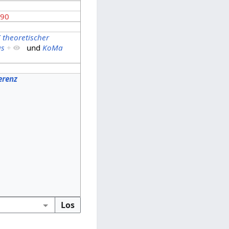
 90
theoretischer
us
+
und
KoMa
erenz