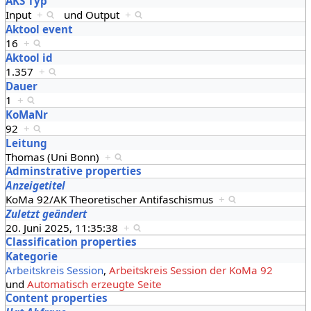
AKS Typ
Input
+
und
Output
+
Aktool event
16
+
Aktool id
1.357
+
Dauer
1
+
KoMaNr
92
+
Leitung
Thomas (Uni Bonn)
+
Adminstrative properties
Anzeigetitel
KoMa 92/AK Theoretischer Antifaschismus
+
Zuletzt geändert
20. Juni 2025, 11:35:38
+
Classification properties
Kategorie
Arbeitskreis Session
,
Arbeitskreis Session der KoMa 92
und
Automatisch erzeugte Seite
Content properties