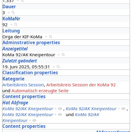
1.337
+
Dauer
3
+
KoMaNr
92
+
Leitung
Orga der KIF-KoMa
+
Adminstrative properties
Anzeigetitel
KoMa 92/AK Kneipentour
+
Zuletzt geändert
19. Juni 2025, 05:55:31
+
Classification properties
Kategorie
Arbeitskreis Session
,
Arbeitskreis Session der KoMa 92
und
Automatisch erzeugte Seite
Content properties
Hat Abfrage
KoMa 92/AK Kneipentour
+
,
KoMa 92/AK Kneipentour
+
,
KoMa 92/AK Kneipentour
+
und
KoMa 92/AK
Kneipentour
+
Content properties