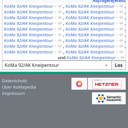
Abfragereferenz
KoMa 92/AK Kneipentour
+
,
KoMa 92/AK Kneipentour
+
,
KoMa 92/AK Kneipentour
+
,
KoMa 92/AK Kneipentour
+
,
KoMa 92/AK Kneipentour
+
,
KoMa 92/AK Kneipentour
+
,
KoMa 92/AK Kneipentour
+
,
KoMa 92/AK Kneipentour
+
,
KoMa 92/AK Kneipentour
+
,
KoMa 92/AK Kneipentour
+
,
KoMa 92/AK Kneipentour
+
,
KoMa 92/AK Kneipentour
+
,
KoMa 92/AK Kneipentour
+
,
KoMa 92/AK Kneipentour
+
,
KoMa 92/AK Kneipentour
+
,
KoMa 92/AK Kneipentour
+
,
KoMa 92/AK Kneipentour
+
,
KoMa 92/AK Kneipentour
+
und
KoMa 92/AK Kneipentour
+
Datenschutz
Über KoMapedia
Impressum