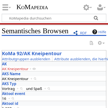
KoMapedia
Semantisches Browsen
Hilfe
RDF
KoMa 92/AK Kneipentour
Attributgruppen ausblenden
Attribute ausblenden, die hierh
AK
AK Kneipentour
+
AKS Name
AK Kneipentour
+
AKS Typ
Vortrag
+
und
Spaß
+
Aktool event
16
+
Aktool id