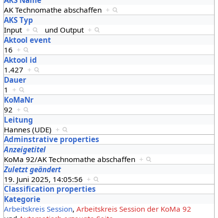
AK Technomathe abschaffen
+
AKS Typ
Input
+
und
Output
+
Aktool event
16
+
Aktool id
1.427
+
Dauer
1
+
KoMaNr
92
+
Leitung
Hannes (UDE)
+
Adminstrative properties
Anzeigetitel
KoMa 92/AK Technomathe abschaffen
+
Zuletzt geändert
19. Juni 2025, 14:05:56
+
Classification properties
Kategorie
Arbeitskreis Session
,
Arbeitskreis Session der KoMa 92