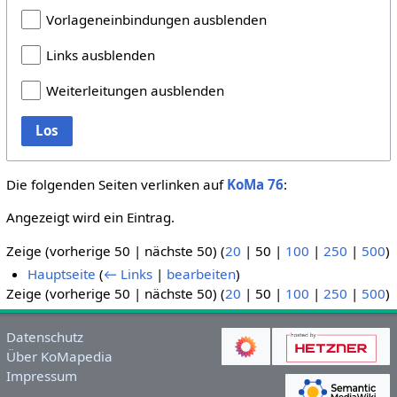
Vorlageneinbindungen ausblenden
Links ausblenden
Weiterleitungen ausblenden
Los
Die folgenden Seiten verlinken auf
KoMa 76
:
Angezeigt wird ein Eintrag.
Zeige (
vorherige 50
|
nächste 50
) (
20
|
50
|
100
|
250
|
500
)
Hauptseite
(
← Links
|
bearbeiten
)
Zeige (
vorherige 50
|
nächste 50
) (
20
|
50
|
100
|
250
|
500
)
Datenschutz
Über KoMapedia
Impressum