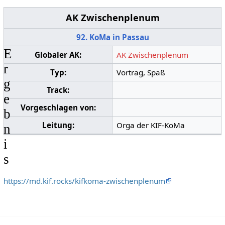
AK Zwischenplenum
92. KoMa in Passau
E
Globaler AK:
AK Zwischenplenum
r
Typ:
Vortrag, Spaß
g
Track:
e
Vorgeschlagen von:
b
Leitung:
Orga der KIF-KoMa
n
i
s
https://md.kif.rocks/kifkoma-zwischenplenum