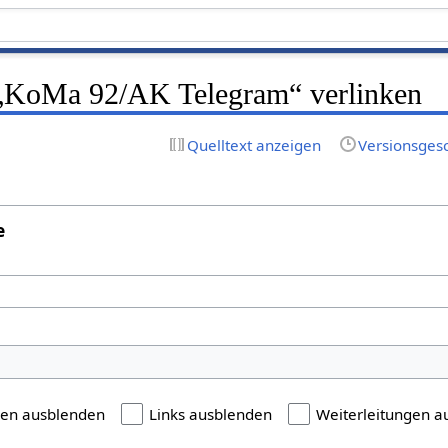
f „KoMa 92/AK Telegram“ verlinken
Quelltext anzeigen
Versionsges
e
gen ausblenden
Links ausblenden
Weiterleitungen a