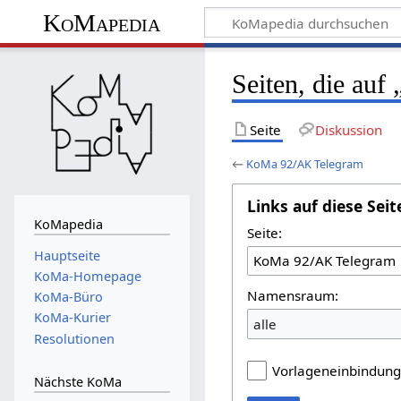
KoMapedia
Seiten, die au
Seite
Diskussion
←
KoMa 92/AK Telegram
Links auf diese Seit
KoMapedia
Seite:
Hauptseite
KoMa-Homepage
Namensraum:
KoMa-Büro
KoMa-Kurier
alle
Resolutionen
Vorlageneinbindun
Nächste KoMa