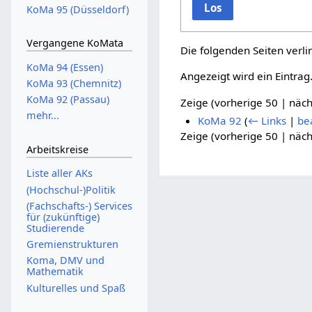
Los
KoMa 95 (Düsseldorf)
Vergangene KoMata
Die folgenden Seiten verl
KoMa 94 (Essen)
Angezeigt wird ein Eintrag
KoMa 93 (Chemnitz)
KoMa 92 (Passau)
Zeige (
vorherige 50
|
näch
mehr...
KoMa 92
(
← Links
|
be
Zeige (
vorherige 50
|
näch
Arbeitskreise
Liste aller AKs
(Hochschul-)Politik
(Fachschafts-) Services
für (zukünftige)
Studierende
Gremienstrukturen
Koma, DMV und
Mathematik
Kulturelles und Spaß