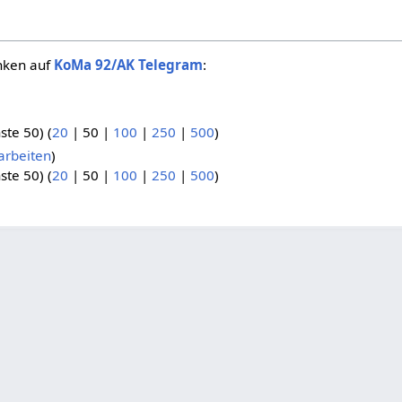
inken auf
KoMa 92/AK Telegram
:
.
ste 50
) (
20
|
50
|
100
|
250
|
500
)
arbeiten
)
ste 50
) (
20
|
50
|
100
|
250
|
500
)